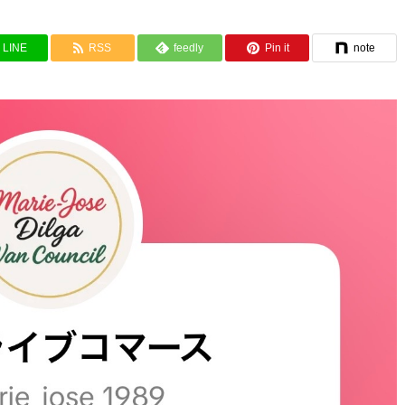
LINE
RSS
feedly
Pin it
note