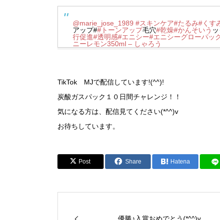
@marie_jose_1989
#スキンケア
#たるみ
#くす
アップ#
#トーンアップ
毛穴
#乾燥
#かんそいう
ッ
行促進
#透明感
#エニシー
#エニシーグローパッ
ニーレモン350ml – しゃろう
TikTok MJで配信しています!(^^)!
炭酸ガスパック１０日間チャレンジ！！
気になる方は、配信見てください(*^^)v
お待ちしています。
Post
Share
Hatena
優勝♪入賞おめでとう(*^^)v