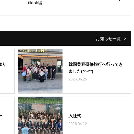
tiktok編
お知らせ一覧
取り
韓国美容研修旅行へ行ってき
ました(*^-^*)
2026.06.25
ー
入社式
2026.04.12