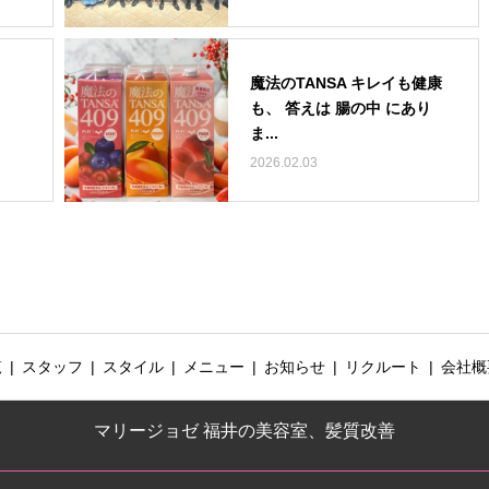
魔法のTANSA キレイも健康
も、 答えは 腸の中 にあり
ま...
2026.02.03
覧
スタッフ
スタイル
メニュー
お知らせ
リクルート
会社概
マリージョゼ 福井の美容室、髪質改善