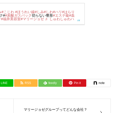
み
#こじわ
#ほうれい線
#しみ
#しわ
#ハリ
#はらり
ク#
#炭酸ガスパック
切らない整形
#エステ級
#血
ク
#福井美容室
#マリージョゼ
♬ しゅわしゅわハ
LINE
RSS
feedly
Pin it
note
マリージョゼグループってどんな会社？