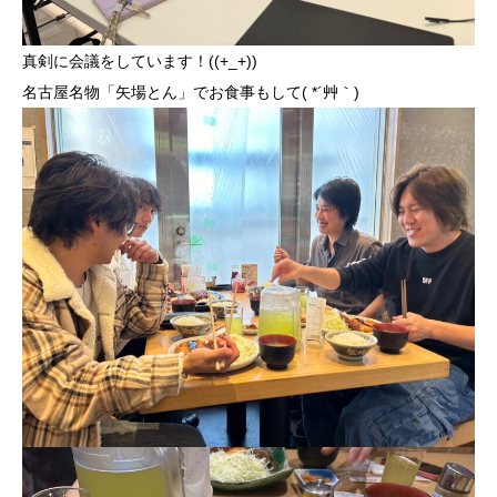
真剣に会議をしています！((+_+))
名古屋名物「矢場とん」でお食事もして( *´艸｀)