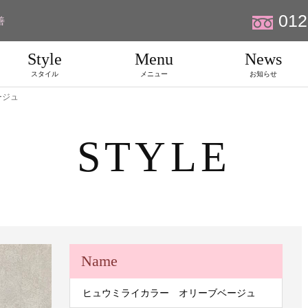
012
善
Style
Menu
News
スタイル
メニュー
お知らせ
ージュ
STYLE
Name
ヒュウミライカラー オリーブベージュ