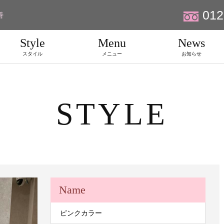
012
善
Style
Menu
News
スタイル
メニュー
お知らせ
STYLE
Name
ピンクカラー